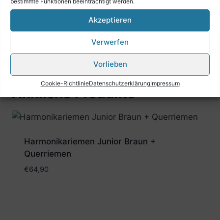
bestimmte Funktionen beeinträchtigt werden.
Nach Registrierung können Sie bei uns
Akzeptieren
einkaufen.
Verwerfen
Vorlieben
Cookie-Richtlinie
Datenschutzerklärung
Impressum
Ähnliche Produkte
Harmonikariemen Junior Braun +
Querriemen
€
64,90