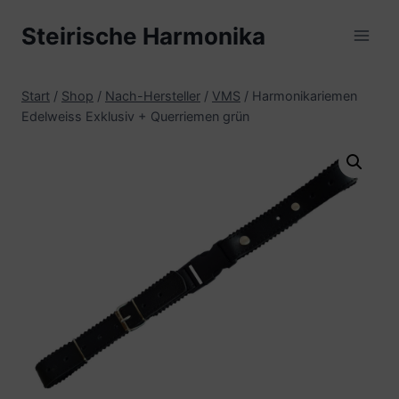
Zum
Steirische Harmonika
Inhalt
springen
Start
/
Shop
/
Nach-Hersteller
/
VMS
/
Harmonikariemen
Edelweiss Exklusiv + Querriemen grün