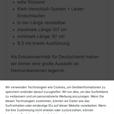
edle Stickerei
Klett-Verschluß-System + Leder-
Endschlaufen
in der Länge verstellbar
maximale Länge:107 cm
minimale Länge: 87 cm
9,5 cm breite Ausführung
Als Exklusivvertrieb für Deutschland haben
wir immer eine große Auswahl an
Harmonikariemen lagernd.
Sie sind Händler??
Wir verwenden Technologien wie Cookies, um Geräteinformationen zu
speichern und/oder darauf zuzugreifen. Wir tun dies, um das Surferlebnis
Dann registrieren Sie sich bitte in unserem
zu verbessern und um personalisierte Werbung anzuzeigen. Wenn Sie
Händlershop unter:
diesen Technologien zustimmen, können wir Daten wie das
Surfverhalten oder eindeutige IDs auf dieser Website verarbeiten. Wenn
Sie Ihre Zustimmung nicht erteilen oder zurückziehen, können
http://www.harmonikazubehoer.de