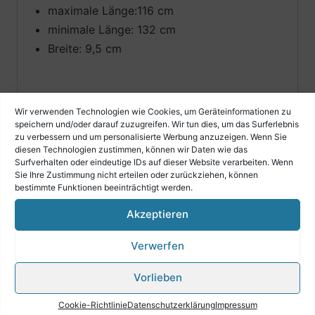
maximale Länge:116 cm
minimale Länge: 132 cm
Breite: 9,5 cm
Wir verwenden Technologien wie Cookies, um Geräteinformationen zu
speichern und/oder darauf zuzugreifen. Wir tun dies, um das Surferlebnis
zu verbessern und um personalisierte Werbung anzuzeigen. Wenn Sie
diesen Technologien zustimmen, können wir Daten wie das
Surfverhalten oder eindeutige IDs auf dieser Website verarbeiten. Wenn
Ähnliche Produkte
Sie Ihre Zustimmung nicht erteilen oder zurückziehen, können
bestimmte Funktionen beeinträchtigt werden.
Akzeptieren
Verwerfen
Harmonikariemen Comfort XXL besch
€
99,00
Vorlieben
Cookie-Richtlinie
Datenschutzerklärung
Impressum