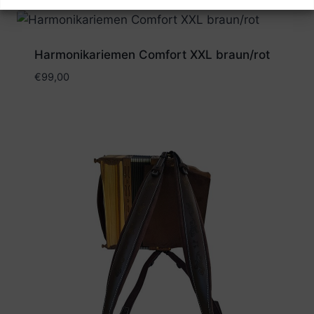
Harmonikariemen Comfort XXL braun/rot
€
99,00