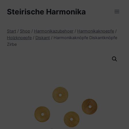
Zum
Steirische Harmonika
Inhalt
springen
Start
/
Shop
/
Harmonikazubehoer
/
Harmonikaknoepfe
/
Holzknoepfe
/
Diskant
/
Harmonikaknöpfe Diskantknöpfe
Zirbe