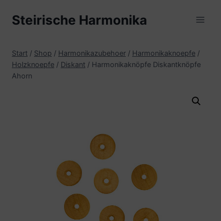
Zum
Steirische Harmonika
Inhalt
springen
Start
/
Shop
/
Harmonikazubehoer
/
Harmonikaknoepfe
/
Holzknoepfe
/
Diskant
/
Harmonikaknöpfe Diskantknöpfe
Ahorn