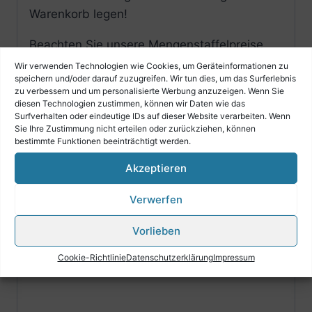
Warenkorb legen!
Beachten Sie unsere Mengenstaffelpreise.
Wir verwenden Technologien wie Cookies, um Geräteinformationen zu
Einfach auf den grünen Button neben dem
speichern und/oder darauf zuzugreifen. Wir tun dies, um das Surferlebnis
zu verbessern und um personalisierte Werbung anzuzeigen. Wenn Sie
Preis klicken.
diesen Technologien zustimmen, können wir Daten wie das
Surfverhalten oder eindeutige IDs auf dieser Website verarbeiten. Wenn
Sie Ihre Zustimmung nicht erteilen oder zurückziehen, können
bestimmte Funktionen beeinträchtigt werden.
Akzeptieren
Verwerfen
Vorlieben
Cookie-Richtlinie
Datenschutzerklärung
Impressum