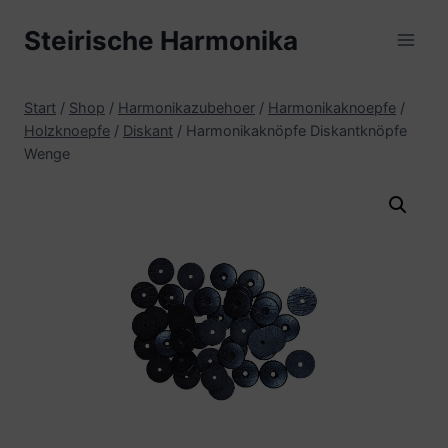
Zum
Steirische Harmonika
Inhalt
springen
Start
/
Shop
/
Harmonikazubehoer
/
Harmonikaknoepfe
/
Holzknoepfe
/
Diskant
/
Harmonikaknöpfe Diskantknöpfe
Wenge