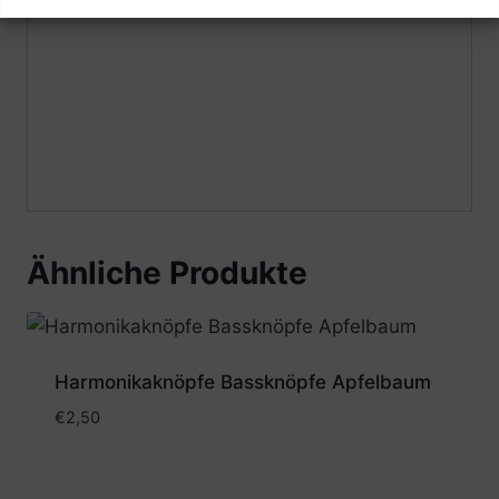
Ähnliche Produkte
Harmonikaknöpfe Bassknöpfe Apfelbaum
€
2,50