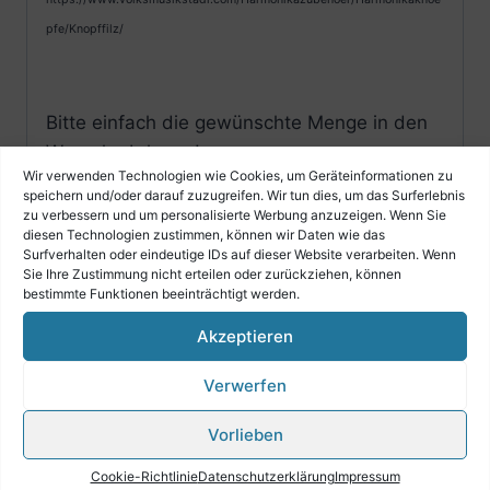
pfe/Knopffilz/
Bitte einfach die gewünschte Menge in den
Warenkorb legen!
Wir verwenden Technologien wie Cookies, um Geräteinformationen zu
speichern und/oder darauf zuzugreifen. Wir tun dies, um das Surferlebnis
Beachten Sie unsere Mengenstaffelpreise.
zu verbessern und um personalisierte Werbung anzuzeigen. Wenn Sie
diesen Technologien zustimmen, können wir Daten wie das
Einfach auf den grünen Button neben dem
Surfverhalten oder eindeutige IDs auf dieser Website verarbeiten. Wenn
Sie Ihre Zustimmung nicht erteilen oder zurückziehen, können
Preis klicken.
bestimmte Funktionen beeinträchtigt werden.
Akzeptieren
Verwerfen
Vorlieben
Cookie-Richtlinie
Datenschutzerklärung
Impressum