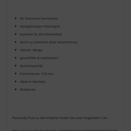
für Steirische Harmonikas
handgefertigte Holzknöpfe
passend für alle Harmonikas
leicht zu montieren ohne Vorkenntnisse
Holzart: Wenge
geschliffen & mattlackiert
Spitzenqualität
Durchmesser: 15,5 mm
Made in Germany
Stückpreis
Passende Filze zu den Knöpfen finden Sie unter folgendem Link:
https://www.volksmusikstadl.com/Harmonikazubehoer/Harmonikaknoe