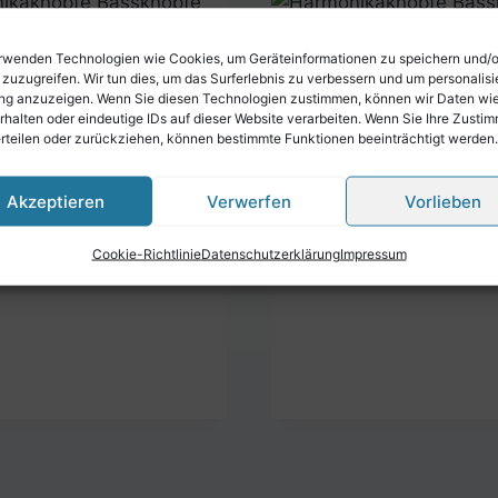
rwenden Technologien wie Cookies, um Geräteinformationen zu speichern und/
 zuzugreifen. Wir tun dies, um das Surferlebnis zu verbessern und um personalisi
nikaknöpfe
Harmonikaknöpfe
g anzuzeigen. Wenn Sie diesen Technologien zustimmen, können wir Daten wi
nöpfe Olive
Bassknöpfe Wenge
rhalten oder eindeutige IDs auf dieser Website verarbeiten. Wenn Sie Ihre Zusti
erteilen oder zurückziehen, können bestimmte Funktionen beeinträchtigt werden.
€
2,50
Akzeptieren
Verwerfen
Vorlieben
Cookie-Richtlinie
Datenschutzerklärung
Impressum