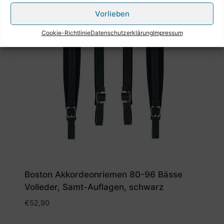
Vorlieben
Cookie-Richtlinie
Datenschutzerklärung
Impressum
Boston Akkordeonriemen 80-96 Bässe
Volleder, Samt-Auflagen, schwarz
€
52,90