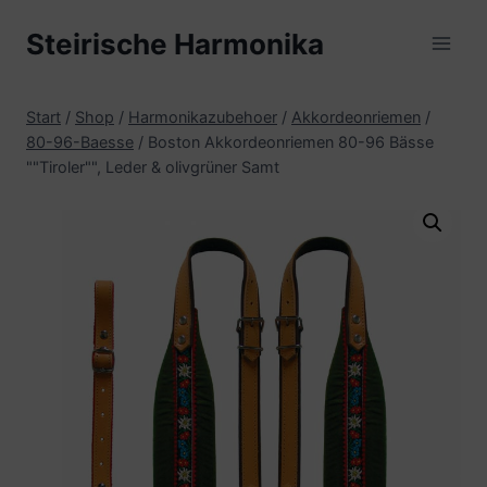
Zum
Steirische Harmonika
Inhalt
springen
Start
/
Shop
/
Harmonikazubehoer
/
Akkordeonriemen
/
80-96-Baesse
/
Boston Akkordeonriemen 80-96 Bässe
""Tiroler"", Leder & olivgrüner Samt