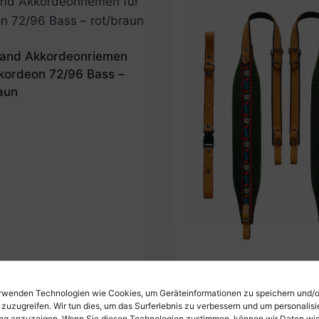
land Akkordeonriemen
kkordeon 72/96 Bass –
aun
Boston Akkordeonrie
rwenden Technologien wie Cookies, um Geräteinformationen zu speichern und/
80-96 Bässe ""Tiroler
 zuzugreifen. Wir tun dies, um das Surferlebnis zu verbessern und um personalisi
g anzuzeigen. Wenn Sie diesen Technologien zustimmen, können wir Daten wi