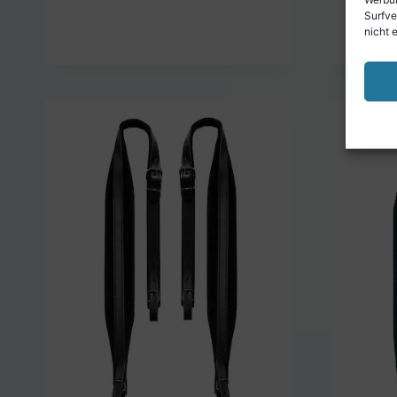
Surfve
nicht 