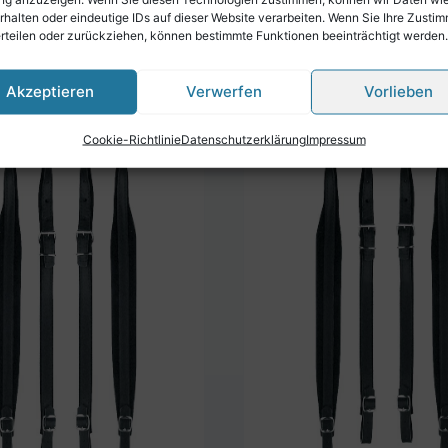
Leder & olivgrüner S
rhalten oder eindeutige IDs auf dieser Website verarbeiten. Wenn Sie Ihre Zusti
€
99,00
erteilen oder zurückziehen, können bestimmte Funktionen beeinträchtigt werden.
Akzeptieren
Verwerfen
Vorlieben
Cookie-Richtlinie
Datenschutzerklärung
Impressum