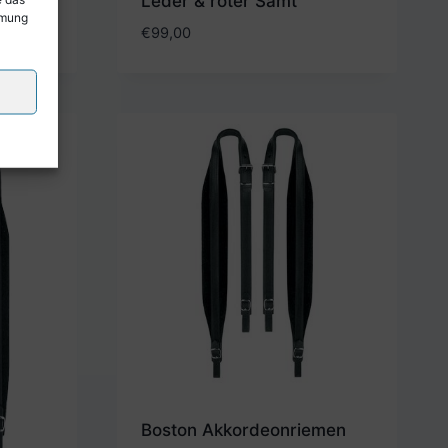
amt
Leder & roter Samt
mmung
€
99,00
Boston Akkordeonriemen