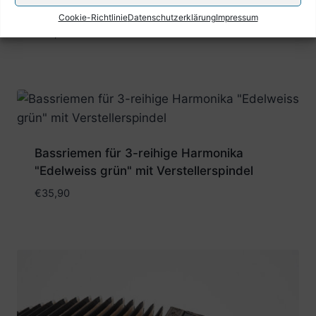
Schwarz mit Verstellerspindel
Cookie-Richtlinie
Datenschutzerklärung
Impressum
€
35,90
Bassriemen für 3-reihige Harmonika
"Edelweiss grün" mit Verstellerspindel
€
35,90