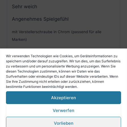
Sehr weich
Angenehmes Spielgefühl
mit Verstellerschraube in Chrom (passend für alle
Marken)
Made in Germany
Wir verwenden Technologien wie Cookies, um Geräteinformationen zu
speichern und/oder darauf zuzugreifen. Wir tun dies, um das Surferlebnis
zu verbessern und um personalisierte Werbung anzuzeigen. Wenn Sie
diesen Technologien zustimmen, können wir Daten wie das
Surfverhalten oder eindeutige IDs auf dieser Website verarbeiten. Wenn
Sie Ihre Zustimmung nicht erteilen oder zurückziehen, können
Ähnliche Produkte
bestimmte Funktionen beeinträchtigt werden.
Akzeptieren
Verwerfen
Vorlieben
Bassriemen für 4-reihige Harmonika