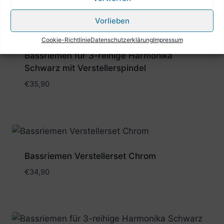
Vorlieben
Cookie-Richtlinie
Datenschutzerklärung
Impressum
Bassriemen für 3-reihige Harmonika
Schwarz mit Verstellerspindel
€
35,90
Bassriemen Verstellerset Chrom
€
34,90