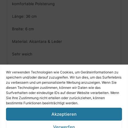
komfortable Polsterung
Länge: 36 cm
Breite: 6 cm
Material: Alcantara & Leder
Sehr weich
Angenehmes Spielgefühl
Wir verwenden Technologien wie Cookies, um Geräteinformationen zu
speichern und/oder darauf zuzugreifen. Wir tun dies, um das Surferlebnis
mit Spindel in Chrom (passend für alle Marken, bereits
zu verbessern und um personalisierte Werbung anzuzeigen. Wenn Sie
montiert)
diesen Technologien zustimmen, können wir Daten wie das
Surfverhalten oder eindeutige IDs auf dieser Website verarbeiten. Wenn
Sie Ihre Zustimmung nicht erteilen oder zurückziehen, können
bestimmte Funktionen beeinträchtigt werden.
Akzeptieren
Ähnliche Produkte
Verwerfen