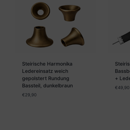
Steirische Harmonika
Steir
Ledereinsatz weich
Bassb
gepolstert Rundung
+ Led
Bassteil, dunkelbraun
€
49,90
€
29,90