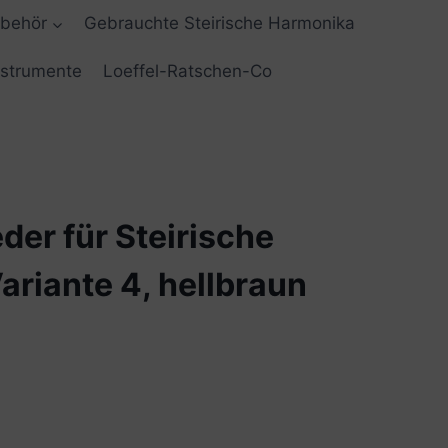
ubehör
Gebrauchte Steirische Harmonika
nstrumente
Loeffel-Ratschen-Co
er für Steirische
riante 4, hellbraun