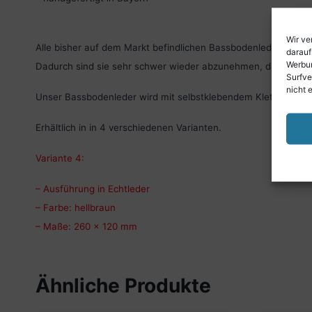
Wir ve
Alle bisher auf dem Markt befindlichen Bassbodenleder werde
darauf
Werbun
Dadurch sind sie sehr schwer wieder abzunehmen, da Reste
Surfve
nicht 
Unser Bassbodenleder wird mit selbstklebendem Klettverschlu
Erhältlich in in 4 verschiedenen Varianten.
Variante 4:
– Ausführung in Echtleder
– Farbe: hellbraun
– Maße: 260 x 120 mm
Ähnliche Produkte