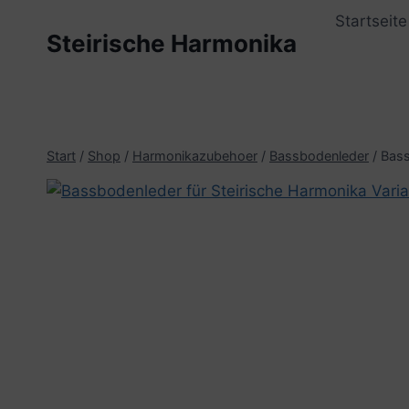
Zum
Startseite
Inhalt
Steirische Harmonika
springen
Start
/
Shop
/
Harmonikazubehoer
/
Bassbodenleder
/
Bass