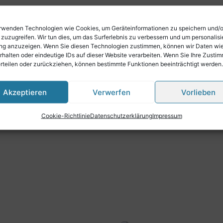
rwenden Technologien wie Cookies, um Geräteinformationen zu speichern und/
n mit doppelseitigem Klebeband befestigt.
 zuzugreifen. Wir tun dies, um das Surferlebnis zu verbessern und um personalisi
g anzuzeigen. Wenn Sie diesen Technologien zustimmen, können wir Daten wi
 des Klebebands am Bassboden der Harmonika haften.
rhalten oder eindeutige IDs auf dieser Website verarbeiten. Wenn Sie Ihre Zusti
erteilen oder zurückziehen, können bestimmte Funktionen beeinträchtigt werden.
ss befestigt.
Akzeptieren
Verwerfen
Vorlieben
Cookie-Richtlinie
Datenschutzerklärung
Impressum