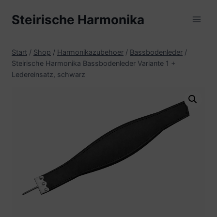
Zum
Steirische Harmonika
Inhalt
springen
Start
/
Shop
/
Harmonikazubehoer
/
Bassbodenleder
/
Steirische Harmonika Bassbodenleder Variante 1 +
Ledereinsatz, schwarz