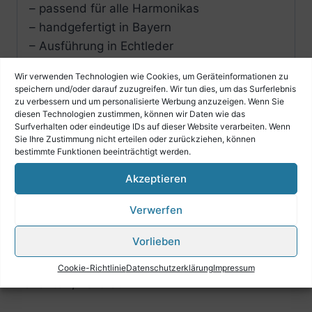
– passend für alle Harmonikas
– handgefertigt in Bayern
– Ausführung in Echtleder
– Farbe: schwarz
Wir verwenden Technologien wie Cookies, um Geräteinformationen zu
– Maße Bassbodenleder: 18 x 14,5 cm
speichern und/oder darauf zuzugreifen. Wir tun dies, um das Surferlebnis
– Maße Ledereinsatz: 30 x 8 cm
zu verbessern und um personalisierte Werbung anzuzeigen. Wenn Sie
diesen Technologien zustimmen, können wir Daten wie das
– doppelte Naht
Surfverhalten oder eindeutige IDs auf dieser Website verarbeiten. Wenn
– auch für Pianoakkordeons geeignet
Sie Ihre Zustimmung nicht erteilen oder zurückziehen, können
bestimmte Funktionen beeinträchtigt werden.
Akzeptieren
Verwerfen
Ähnliche Produkte
Vorlieben
Cookie-Richtlinie
Datenschutzerklärung
Impressum