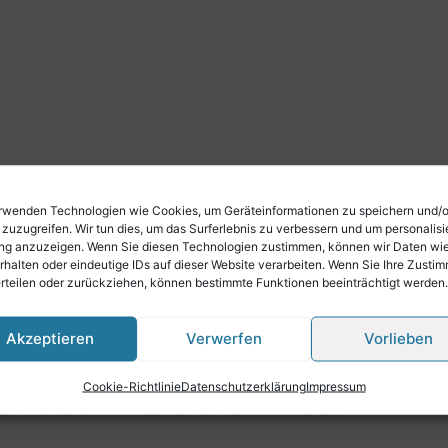
rwenden Technologien wie Cookies, um Geräteinformationen zu speichern und/
 zuzugreifen. Wir tun dies, um das Surferlebnis zu verbessern und um personalisi
g anzuzeigen. Wenn Sie diesen Technologien zustimmen, können wir Daten wi
rhalten oder eindeutige IDs auf dieser Website verarbeiten. Wenn Sie Ihre Zusti
erteilen oder zurückziehen, können bestimmte Funktionen beeinträchtigt werden.
Akzeptieren
Verwerfen
Vorlieben
n mit doppelseitigem Klebeband befestigt.
Cookie-Richtlinie
Datenschutzerklärung
Impressum
 des Klebebands am Bassboden der Harmonika haften.