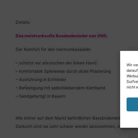
Details:
Das meistverkaufte Bassbodenleder von VMS.
Der Komfort für den Harmonikaspieler.
– schützt vor abrutschen der linken Hand
Wir ve
darauf
– komfortable Spielweise durch dicke Polsterung
Werbun
– Ausführung in Echtleder
Surfve
nicht 
– Befestigung mit selbstklebendem Klettband
– handgefertigt in Bayern
Alle bisher auf dem Markt befindlichen Bassbodenleder werde
Dadurch sind sie sehr schwer wieder abzunehmen, da Reste