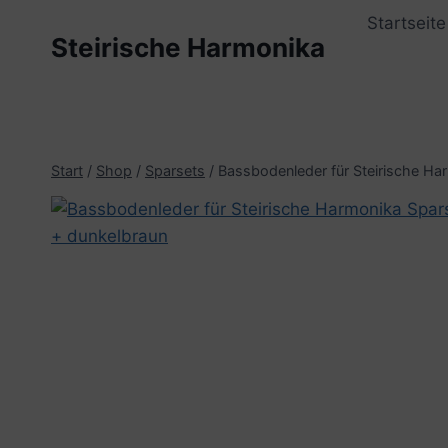
Zum
Startseite
Inhalt
Steirische Harmonika
springen
Start
/
Shop
/
Sparsets
/
Bassbodenleder für Steirische Har