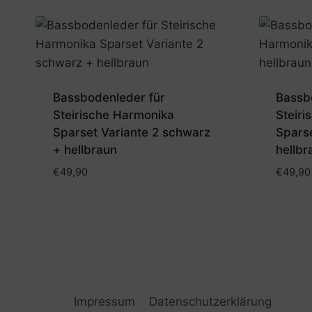
Bassbodenleder für
Bassb
Steirische Harmonika
Steir
Sparset Variante 2 schwarz
Sparse
+ hellbraun
hellbr
€
49,90
€
49,90
Impressum
Datenschutzerklärung