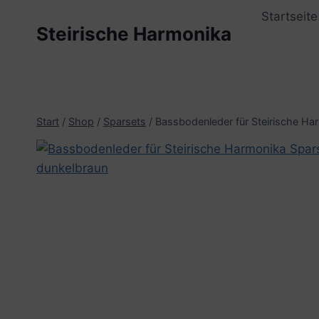
Zum
Startseite
Inhalt
Steirische Harmonika
springen
Start
/
Shop
/
Sparsets
/
Bassbodenleder für Steirische Ha