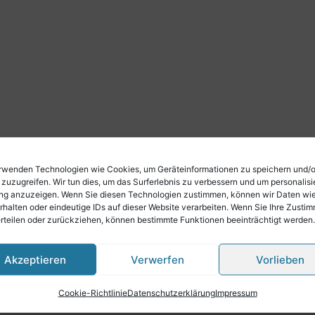
rwenden Technologien wie Cookies, um Geräteinformationen zu speichern und/
 zuzugreifen. Wir tun dies, um das Surferlebnis zu verbessern und um personalisi
g anzuzeigen. Wenn Sie diesen Technologien zustimmen, können wir Daten wi
rhalten oder eindeutige IDs auf dieser Website verarbeiten. Wenn Sie Ihre Zusti
erteilen oder zurückziehen, können bestimmte Funktionen beeinträchtigt werden.
Akzeptieren
Verwerfen
Vorlieben
n mit doppelseitigem Klebeband befestigt.
 des Klebebands am Bassboden der Harmonika haften.
Cookie-Richtlinie
Datenschutzerklärung
Impressum