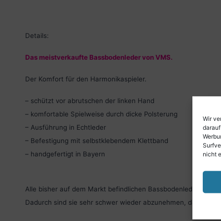
Details:
Das meistverkaufte Bassbodenleder von VMS.
Der Komfort für den Harmonikaspieler.
– schützt vor abrutschen der linken Hand
– komfortable Spielweise durch dicke Polsterung
Wir ve
– Ausführung in Echtleder
darauf
Werbun
– Befestigung mit selbstklebendem Klettband
Surfve
– handgefertigt in Bayern
nicht 
Alle bisher auf dem Markt befindlichen Bassbodenleder werde
Dadurch sind sie sehr schwer wieder abzunehmen, da Reste