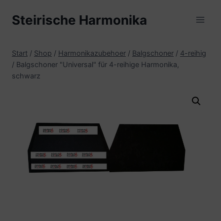
Zum
Steirische Harmonika
Inhalt
springen
Start
/
Shop
/
Harmonikazubehoer
/
Balgschoner
/
4-reihig
/
Balgschoner "Universal" für 4-reihige Harmonika,
schwarz