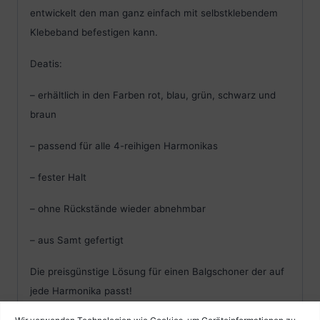
entwickelt den man ganz einfach mit selbstklebendem
Klebeband befestigen kann.
Deatis:
– erhältlich in den Farben rot, blau, grün, schwarz und
braun
– passend für alle 4-reihigen Harmonikas
– fester Halt
– ohne Rückstände wieder abnehmbar
– aus Samt gefertigt
Die preisgünstige Lösung für einen Balgschoner der auf
jede Harmonika passt!