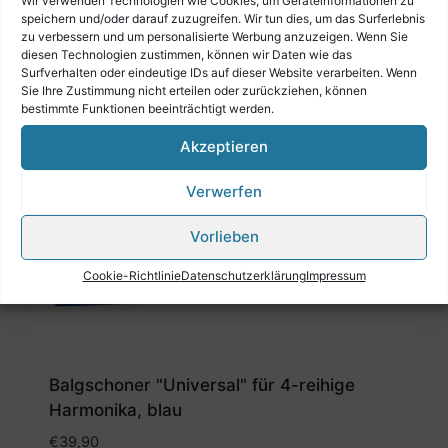
Wir verwenden Technologien wie Cookies, um Geräteinformationen zu
Probieren Sie es aus.
speichern und/oder darauf zuzugreifen. Wir tun dies, um das Surferlebnis
zu verbessern und um personalisierte Werbung anzuzeigen. Wenn Sie
diesen Technologien zustimmen, können wir Daten wie das
Surfverhalten oder eindeutige IDs auf dieser Website verarbeiten. Wenn
Ähnliche Produkte
Sie Ihre Zustimmung nicht erteilen oder zurückziehen, können
bestimmte Funktionen beeinträchtigt werden.
Akzeptieren
Verwerfen
Vorlieben
Cookie-Richtlinie
Datenschutzerklärung
Impressum
Balgschoner "Universal" für 4-reihige
Harmonika, blau
€
39,90