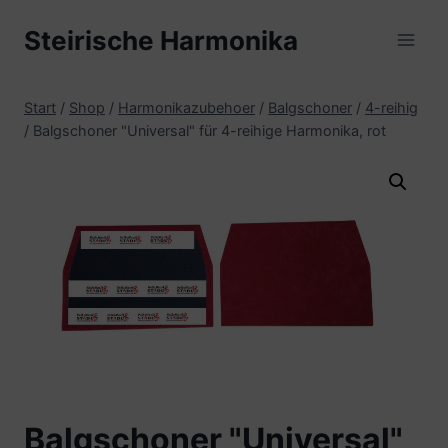
Zum
Steirische Harmonika
Inhalt
springen
Start
/
Shop
/
Harmonikazubehoer
/
Balgschoner
/
4-reihig
/
Balgschoner "Universal" für 4-reihige Harmonika, rot
Balgschoner "Universal"