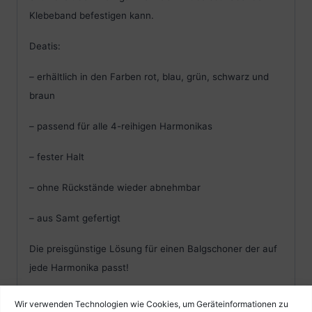
Klebeband befestigen kann.
Deatis:
– erhältlich in den Farben rot, blau, grün, schwarz und
braun
– passend für alle 4-reihigen Harmonikas
– fester Halt
– ohne Rückstände wieder abnehmbar
– aus Samt gefertigt
Die preisgünstige Lösung für einen Balgschoner der auf
jede Harmonika passt!
Probieren Sie es aus.
Wir verwenden Technologien wie Cookies, um Geräteinformationen zu