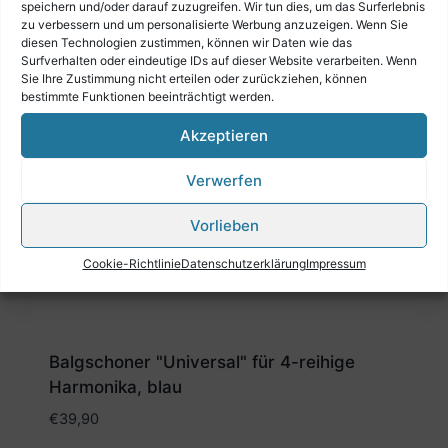
speichern und/oder darauf zuzugreifen. Wir tun dies, um das Surferlebnis
zu verbessern und um personalisierte Werbung anzuzeigen. Wenn Sie
diesen Technologien zustimmen, können wir Daten wie das
Ähnliche Produkte
Surfverhalten oder eindeutige IDs auf dieser Website verarbeiten. Wenn
Sie Ihre Zustimmung nicht erteilen oder zurückziehen, können
bestimmte Funktionen beeinträchtigt werden.
Akzeptieren
Verwerfen
Vorlieben
Cookie-Richtlinie
Datenschutzerklärung
Impressum
Balgschoner "Universal" für 4-reihige
Harmonika, blau
€
39,90