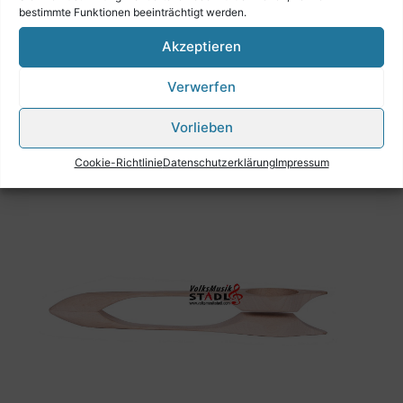
bestimmte Funktionen beeinträchtigt werden.
Akzeptieren
Verwerfen
MUSIKLÖFFEL EINZELN "DAS ORIGINAL"
MIT NAMEN NACH WUNSCH
Vorlieben
€
34,90
Cookie-Richtlinie
Datenschutzerklärung
Impressum