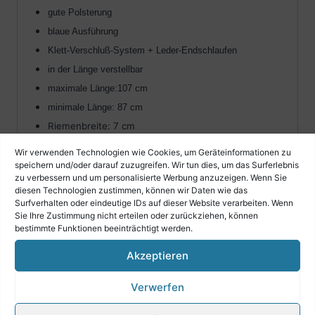
gute Polsterung
blaue Ausführung
Klett-Verschluß-System + Leder-Endschlaufen
in der Länge verstellbar
maximale Länge:107 cm
minimale Länge: 87 cm
Riemenbreite: 7 cm
Wir verwenden Technologien wie Cookies, um Geräteinformationen zu
speichern und/oder darauf zuzugreifen. Wir tun dies, um das Surferlebnis
zu verbessern und um personalisierte Werbung anzuzeigen. Wenn Sie
diesen Technologien zustimmen, können wir Daten wie das
Surfverhalten oder eindeutige IDs auf dieser Website verarbeiten. Wenn
Sie Ihre Zustimmung nicht erteilen oder zurückziehen, können
Ähnliche Produkte
bestimmte Funktionen beeinträchtigt werden.
Akzeptieren
Verwerfen