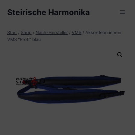
Zum
Steirische Harmonika
Inhalt
springen
Start
/
Shop
/
Nach-Hersteller
/
VMS
/
Akkordeonriemen
VMS "Profi" blau