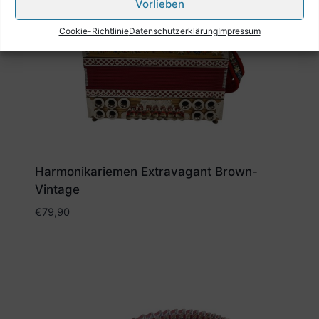
Vorlieben
Cookie-Richtlinie
Datenschutzerklärung
Impressum
Harmonikariemen Extravagant Brown-
Vintage
€
79,90