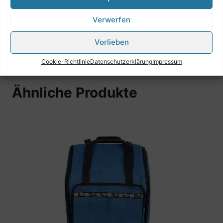
Merkmal ist der Preis der sich unter 100,00 €
Verwerfen
befindet.
Diesen Rucksack haben Sie Jahre lang.
Vorlieben
Probieren Sie es aus.
Cookie-Richtlinie
Datenschutzerklärung
Impressum
Ähnliche Produkte