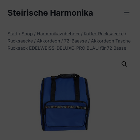
Zum
Steirische Harmonika
Inhalt
springen
Start
/
Shop
/
Harmonikazubehoer
/
Koffer-Rucksaecke
/
Rucksaecke
/
Akkordeon
/
72-Baesse
/
Akkordeon Tasche
Rucksack EDELWEISS-DELUXE-PRO BLAU für 72 Bässe