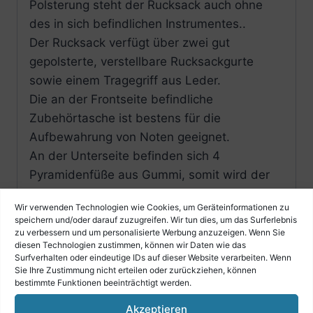
Polsterung steht der Rucksack auch ohne
des in sich befindlichen Instrumentes..
Der Rucksack verfügt über zwei gut
gepolsterte, verstellbare Rucksackgurte
sowie einem Tragegriff aus Leder.
Die an der Frontseite befindliche
Zubehörtasche ist bestens für die
Aufbewahrung von Noten geeignet.
An der Unterseite befinden sich 4
Pyramidenfüße aus Gummi, somit wird der
Rucksack auch bei schlechtem Wetter nicht
Wir verwenden Technologien wie Cookies, um Geräteinformationen zu
nass.
speichern und/oder darauf zuzugreifen. Wir tun dies, um das Surferlebnis
Die Innenpolsterung ist aus schwarzem Samt
zu verbessern und um personalisierte Werbung anzuzeigen. Wenn Sie
diesen Technologien zustimmen, können wir Daten wie das
gefertigt.
Surfverhalten oder eindeutige IDs auf dieser Website verarbeiten. Wenn
Das Außenmaterial aus Cordura ist
Sie Ihre Zustimmung nicht erteilen oder zurückziehen, können
bestimmte Funktionen beeinträchtigt werden.
wasserabweisend.
Eine weiteres positives & unübertroffenes
Akzeptieren