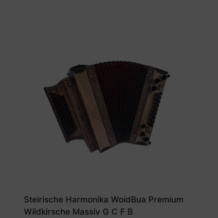
Steirische Harmonika WoidBua Premium
Wildkirsche Massiv G C F B