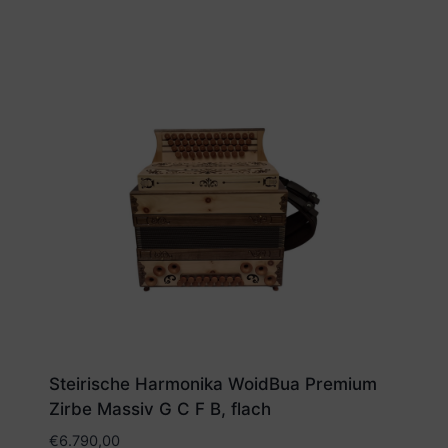
Steirische Harmonika WoidBua Premium
Zirbe Massiv G C F B, flach
€
6.790,00