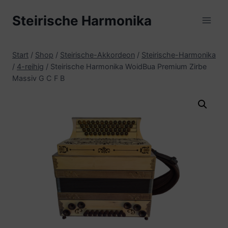
Zum
Steirische Harmonika
Inhalt
springen
Start
/
Shop
/
Steirische-Akkordeon
/
Steirische-Harmonika
/
4-reihig
/
Steirische Harmonika WoidBua Premium Zirbe
Massiv G C F B