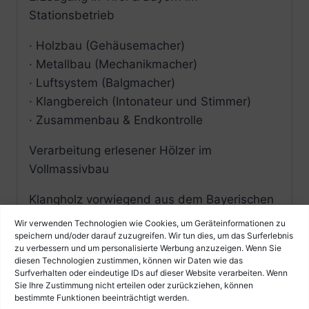
Stationsbetrieb
· Holzbau (Gehäusemacher)
· Metallbau (Mechanikmacher)
· Luftsystem (Balgmacher)
· Klangbereich (Intonateur und Stimmer)
· Zusammenbau & Endkontrolle
Verarbeitung erlesener Hölzer im
Vollmassivbau
Klangholz vorwiegend aus dem Bayerischen
Wald, Tirol & bei Bedarf aus Zentraleuropa,
Wir verwenden Technologien wie Cookies, um Geräteinformationen zu
abgelagert in Lufttrocknung – keine
speichern und/oder darauf zuzugreifen. Wir tun dies, um das Surferlebnis
zu verbessern und um personalisierte Werbung anzuzeigen. Wenn Sie
Trockenkammer Hölzer
diesen Technologien zustimmen, können wir Daten wie das
Surfverhalten oder eindeutige IDs auf dieser Website verarbeiten. Wenn
Verarbeitung in Leichtbauweise – keine ist
Sie Ihre Zustimmung nicht erteilen oder zurückziehen, können
bestimmte Funktionen beeinträchtigt werden.
so federleicht, wie unsere!