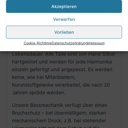
Akzeptieren
Hochwertige Diskantmechanik, Alu-
Messinggelagert mit kurzem Tastenweg,
Verwerfen
schnell und geräuscharm
Vorlieben
Hochwertige Bassmechanik aus Stahl-
Cookie-Richtlinie
Datenschutzerklärung
Impressum
Messinggelagert garantiert höchste
Lebensdauer. Alle Teile sind von Hand Silber
hartgelötet und werden für jede Harmonika
einzeln gefertigt und angepasst. Es werden
keine, wie bei Mitanbietern,
Kunststoffgelenke verarbeitet, die nach 20
Jahren spröde werden.
Unsere Bassmechanik verfügt über einen
Bruchschutz – bei übermäßigem, starken
mechanischem Druck, z.B. bei stehender