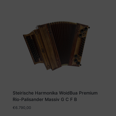
Steirische Harmonika WoidBua Premium
Rio-Palisander Massiv G C F B
€
6.790,00