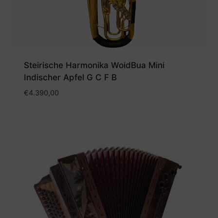
Steirische Harmonika WoidBua Mini
Indischer Apfel G C F B
€
4.390,00