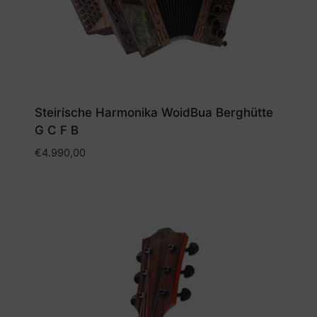
Steirische Harmonika WoidBua Berghütte
G C F B
€
4.990,00