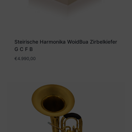
Steirische Harmonika WoidBua Zirbelkiefer
G C F B
€
4.990,00