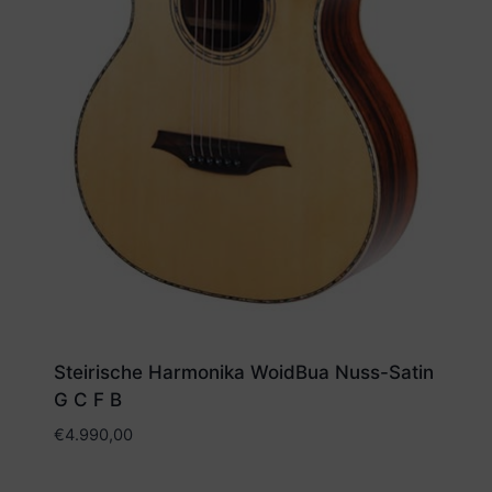
Steirische Harmonika WoidBua Nuss-Satin
G C F B
€
4.990,00