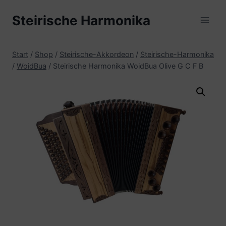
Zum
Steirische Harmonika
Inhalt
springen
Start
/
Shop
/
Steirische-Akkordeon
/
Steirische-Harmonika
/
WoidBua
/
Steirische Harmonika WoidBua Olive G C F B