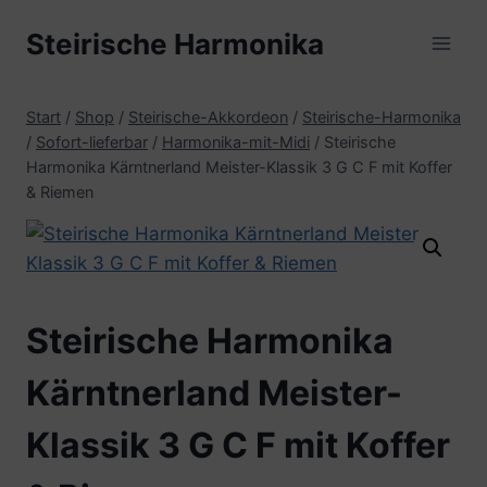
Zum
Steirische Harmonika
Inhalt
springen
Start
/
Shop
/
Steirische-Akkordeon
/
Steirische-Harmonika
/
Sofort-lieferbar
/
Harmonika-mit-Midi
/
Steirische
Harmonika Kärntnerland Meister-Klassik 3 G C F mit Koffer
& Riemen
Steirische Harmonika
Kärntnerland Meister-
Klassik 3 G C F mit Koffer