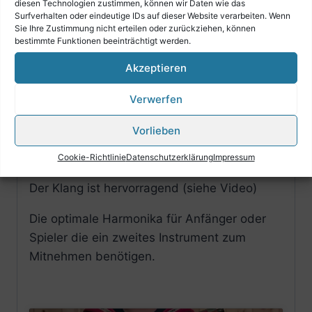
diesen Technologien zustimmen, können wir Daten wie das
– 3-reihig, 3-chörig
Surfverhalten oder eindeutige IDs auf dieser Website verarbeiten. Wenn
Sie Ihre Zustimmung nicht erteilen oder zurückziehen, können
– Stimmung: G C F
bestimmte Funktionen beeinträchtigt werden.
– 33 Diskanttasten
Akzeptieren
– 11 Basstasten
– Balgschoner
Verwerfen
– MIt Koffer & Riemen
Vorlieben
Die Harmonika ist optisch als auch technisch
in einem sehr guten Zustand (siehe Bilder)
Cookie-Richtlinie
Datenschutzerklärung
Impressum
Der Klang ist hervorragend (siehe Video)
Die optimale Harmonika für Anfänger oder
Spieler die ein zweites Instrument zum
Mitnehmen benötigen.