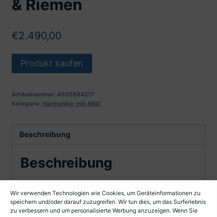
& Riemen
€
2.490,00
Produkt kaufen
Artikelnummer:
4505894217
Kategorie:
Harmonika-mit-Midi
Beschreibung
Beschreibung
Wir verwenden Technologien wie Cookies, um Geräteinformationen zu
– Kärntnerland Harmonika
speichern und/oder darauf zuzugreifen. Wir tun dies, um das Surferlebnis
zu verbessern und um personalisierte Werbung anzuzeigen. Wenn Sie
– Modell: Meister-Klassik 3