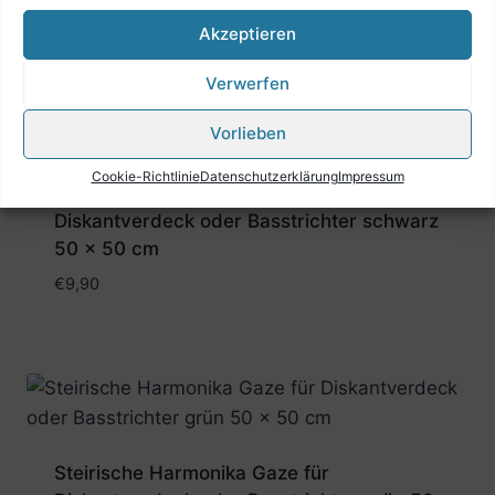
Akzeptieren
Ähnliche Produkte
Verwerfen
Vorlieben
Cookie-Richtlinie
Datenschutzerklärung
Impressum
Steirische Harmonika Gaze für
Diskantverdeck oder Basstrichter schwarz
50 x 50 cm
€
9,90
Steirische Harmonika Gaze für