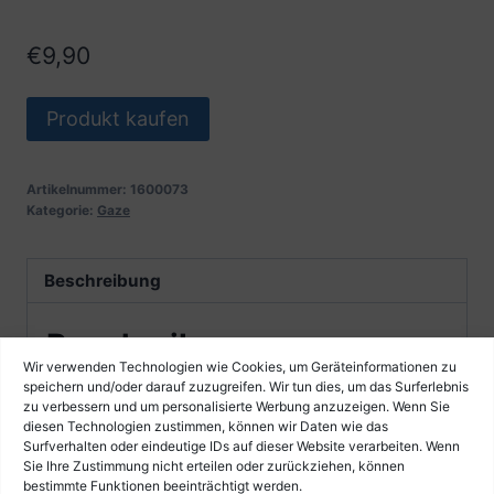
€
9,90
Produkt kaufen
Artikelnummer:
1600073
Kategorie:
Gaze
Beschreibung
Beschreibung
Wir verwenden Technologien wie Cookies, um Geräteinformationen zu
Steirische Harmonika Gaze für Diskantverdeck oder
speichern und/oder darauf zuzugreifen. Wir tun dies, um das Surferlebnis
zu verbessern und um personalisierte Werbung anzuzeigen. Wenn Sie
Basstrichter
diesen Technologien zustimmen, können wir Daten wie das
Farbe: rot
Surfverhalten oder eindeutige IDs auf dieser Website verarbeiten. Wenn
Sie Ihre Zustimmung nicht erteilen oder zurückziehen, können
ca. 50 x 50 cm
bestimmte Funktionen beeinträchtigt werden.