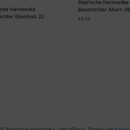
Steirische Harmonika
ische Harmonika
Basstrichter Ahorn 2
ichter Ebenholz 32
€
6,00
6 Steirische Harmonika - WordPress Theme von
Kaden