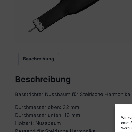
Beschreibung
Beschreibung
Basstrichter Nussbaum für Steirische Harmonika
Durchmesser oben: 32 mm
Durchmesser unten: 16 mm
Wir ve
darauf
Holzart: Nussbaum
Werbun
Passend für Steirische Harmonika