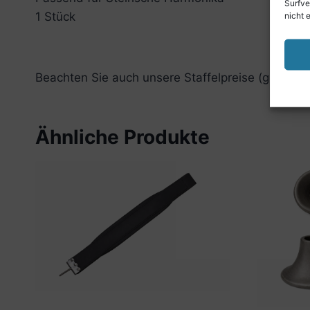
Surfve
nicht 
1 Stück
Beachten Sie auch unsere Staffelpreise (grüner P
Ähnliche Produkte