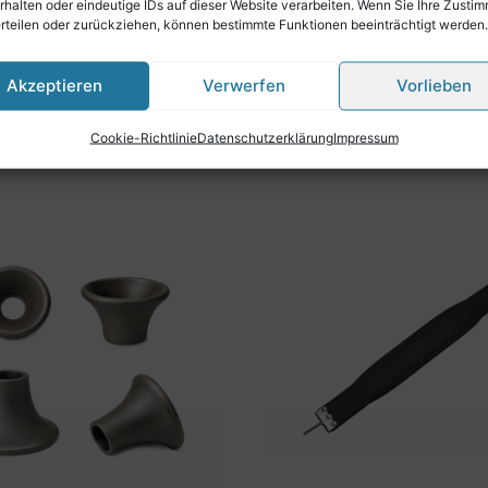
rhalten oder eindeutige IDs auf dieser Website verarbeiten. Wenn Sie Ihre Zusti
erteilen oder zurückziehen, können bestimmte Funktionen beeinträchtigt werden.
Akzeptieren
Verwerfen
Vorlieben
feil neben Preis)
Cookie-Richtlinie
Datenschutzerklärung
Impressum