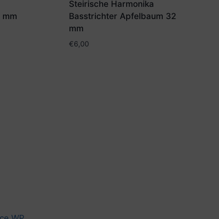
Steirische Harmonika
8 mm
Basstrichter Apfelbaum 32
mm
€
6,00
ce WP