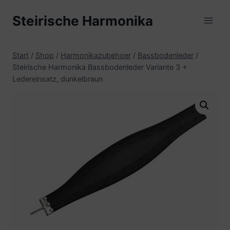
Zum
Steirische Harmonika
Inhalt
springen
Start
/
Shop
/
Harmonikazubehoer
/
Bassbodenleder
/
Steirische Harmonika Bassbodenleder Variante 3 +
Ledereinsatz, dunkelbraun