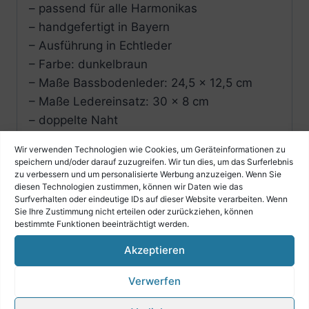
– passend für alle Harmonikas
– handgefertigt in Bayern
– Ausführung in Echtleder
– Farbe: dunkelbraun
– Maße Bassbodenleder: 24,5 x 12,5 cm
– Maße Ledereinsatz: 30 x 8 cm
– doppelte Naht
– auch für Pianoakkordeons geeignet
Wir verwenden Technologien wie Cookies, um Geräteinformationen zu
speichern und/oder darauf zuzugreifen. Wir tun dies, um das Surferlebnis
zu verbessern und um personalisierte Werbung anzuzeigen. Wenn Sie
diesen Technologien zustimmen, können wir Daten wie das
Surfverhalten oder eindeutige IDs auf dieser Website verarbeiten. Wenn
Sie Ihre Zustimmung nicht erteilen oder zurückziehen, können
Ähnliche Produkte
bestimmte Funktionen beeinträchtigt werden.
Akzeptieren
Verwerfen