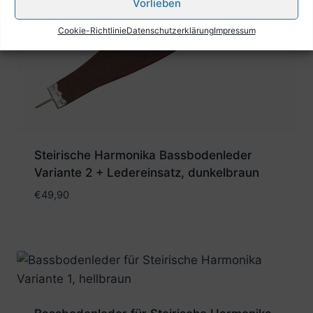
Vorlieben
Cookie-Richtlinie
Datenschutzerklärung
Impressum
Steirische Harmonika Bassbodenleder
Variante 2 + Ledereinsatz, dunkelbraun
€
49,90