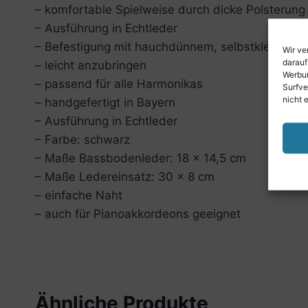
– komfortable Spielweise durch dicke Polsterung
– Ausführung in Echtleder
– Befestigung mit hauchdünnem, selbstklebende
Wir ve
darauf
– leicht anzubringen
Werbun
– passend für alle Harmonikas
Surfve
nicht 
– handgefertigt in Bayern
– Ausführung in Echtleder
– Farbe: schwarz
– Maße Bassbodenleder: 18 x 14,5 cm
– Maße Ledereinsatz: 30 x 8 cm
– einfache Naht
– auch für Pianoakkordeons geeignet
Ähnliche Produkte