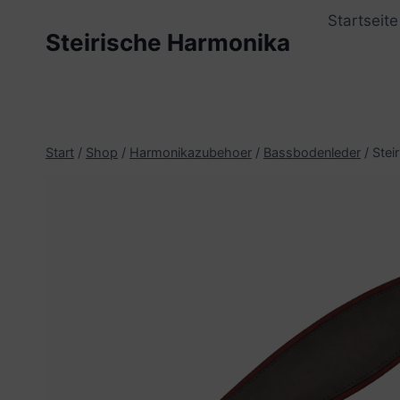
Zum
Startseite
Inhalt
Steirische Harmonika
springen
Start
/
Shop
/
Harmonikazubehoer
/
Bassbodenleder
/
Stei