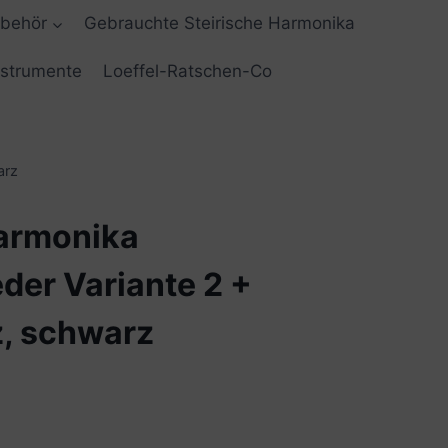
ubehör
Gebrauchte Steirische Harmonika
nstrumente
Loeffel-Ratschen-Co
arz
Harmonika
der Variante 2 +
z, schwarz