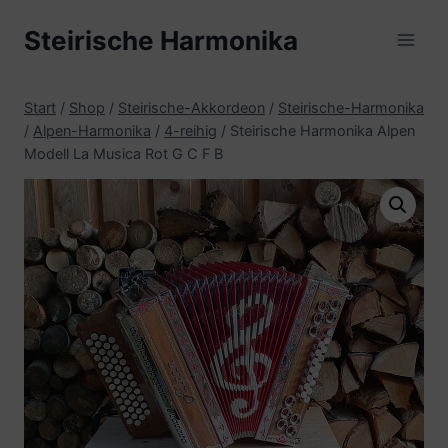
Zum
Steirische Harmonika
Inhalt
springen
Start
/
Shop
/
Steirische-Akkordeon
/
Steirische-Harmonika
/
Alpen-Harmonika
/
4-reihig
/
Steirische Harmonika Alpen
Modell La Musica Rot G C F B