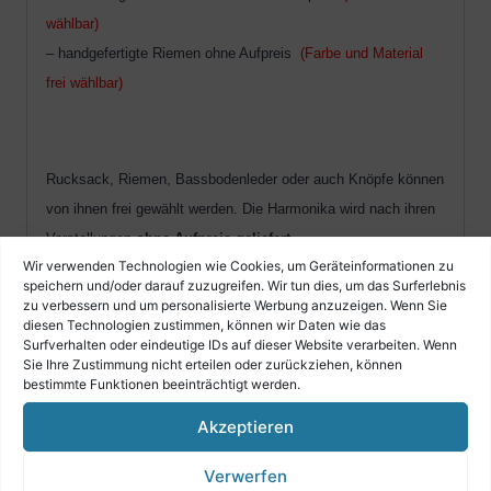
wählbar)
– handgefertigte Riemen ohne Aufpreis
(Farbe und Material
frei wählbar)
Rucksack, Riemen, Bassbodenleder oder auch Knöpfe können
von ihnen frei gewählt werden. Die Harmonika wird nach ihren
Vorstellungen
ohne Aufpreis geliefert.
Wir verwenden Technologien wie Cookies, um Geräteinformationen zu
speichern und/oder darauf zuzugreifen. Wir tun dies, um das Surferlebnis
zu verbessern und um personalisierte Werbung anzuzeigen. Wenn Sie
Die verschiedenen Rucksäcke, Riemen, Bassbodenleder
diesen Technologien zustimmen, können wir Daten wie das
Surfverhalten oder eindeutige IDs auf dieser Website verarbeiten. Wenn
sowie Knöpfe finden Sie unter unseren Angeboten.
Sie Ihre Zustimmung nicht erteilen oder zurückziehen, können
bestimmte Funktionen beeinträchtigt werden.
Unsere Alpen Harmonika´s bieten das beste
Akzeptieren
Preisleistungsverhältnis auf dem gesamten Markt!
Verwerfen