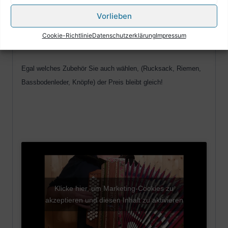
Vorlieben
Wir bieten hochwertige All-Inklusive Harmonika´s mit
besonderem Zubehör .
Cookie-Richtlinie
Datenschutzerklärung
Impressum
Egal welches Zubehör Sie auch wählen, (Rucksack, Riemen,
Bassbodenleder, Knöpfe) der Preis bleibt gleich!
Klicke hier, um Marketing-Cookies zu
akzeptieren und diesen Inhalt zu aktivieren