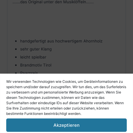
…….das Original unter den Musiklöffeln…….
handgefertigt aus hochwertigem Ahornholz
sehr guter Klang
leicht spielbar
Brandmotiv Tirol
Paarpreis
Wir verwenden Technologien wie Cookies, um Geräteinformationen zu
speichern und/oder darauf zuzugreifen. Wir tun dies, um das Surferlebnis
zu verbessern und um personalisierte Werbung anzuzeigen. Wenn Sie
diesen Technologien zustimmen, können wir Daten wie das
Surfverhalten oder eindeutige IDs auf dieser Website verarbeiten. Wenn
Sie Ihre Zustimmung nicht erteilen oder zurückziehen, können
bestimmte Funktionen beeinträchtigt werden.
Klicke hier, um Marketing-Cookies zu
Akzeptieren
akzeptieren und diesen Inhalt zu