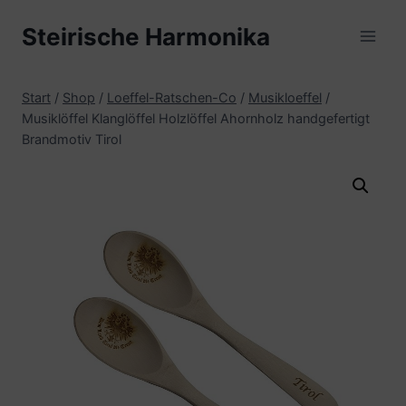
Zum
Steirische Harmonika
Inhalt
springen
Start
/
Shop
/
Loeffel-Ratschen-Co
/
Musikloeffel
/
Musiklöffel Klanglöffel Holzlöffel Ahornholz handgefertigt
Brandmotiv Tirol