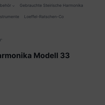
ubehör
Gebrauchte Steirische Harmonika
nstrumente
Loeffel-Ratschen-Co
d"
armonika Modell 33