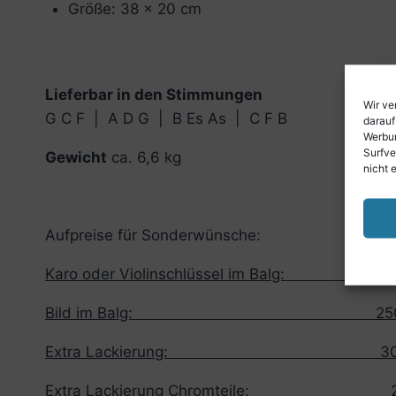
Größe: 38 x 20 cm
Lieferbar in den Stimmungen
Wir ve
G C F | A D G | B Es As | C F B
darauf
Werbun
Surfve
Gewicht
ca. 6,6 kg
nicht 
Aufpreise für Sonderwünsche:
Karo oder Violinschlüssel im Balg: 1
Bild im Balg: 250,0
Extra Lackierung: 300,
Extra Lackierung Chromteile: 20