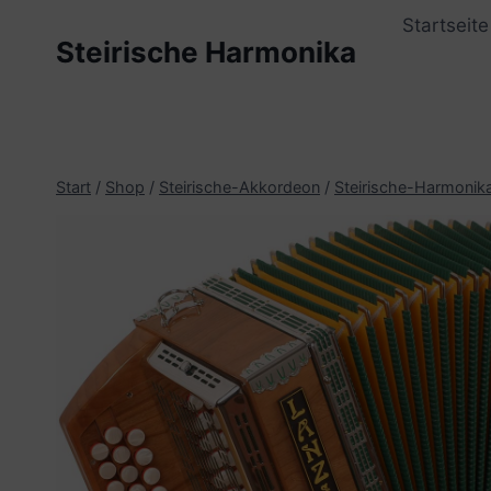
Zum
Startseite
Inhalt
Steirische Harmonika
springen
Start
/
Shop
/
Steirische-Akkordeon
/
Steirische-Harmonik