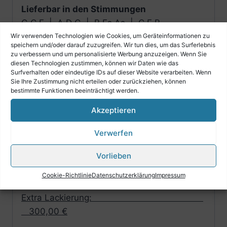
Lieferbar in den Stimmungen
G C F | A D G | B Es As | C F B
Wir verwenden Technologien wie Cookies, um Geräteinformationen zu
Gewicht
ca. 6,6 kg
speichern und/oder darauf zuzugreifen. Wir tun dies, um das Surferlebnis
zu verbessern und um personalisierte Werbung anzuzeigen. Wenn Sie
diesen Technologien zustimmen, können wir Daten wie das
Surfverhalten oder eindeutige IDs auf dieser Website verarbeiten. Wenn
Sie Ihre Zustimmung nicht erteilen oder zurückziehen, können
Aufpreise für Sonderwünsche:
bestimmte Funktionen beeinträchtigt werden.
Akzeptieren
Karo oder Violinschlüssel im
Balg: 170,00 €
Verwerfen
Bild im
Vorlieben
Balg:
250,00 €
Cookie-Richtlinie
Datenschutzerklärung
Impressum
Extra Lackierung:
300,00 €