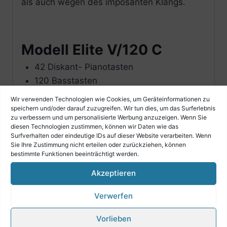
als auch wegen des imposanten Klangs.
Modell Elite V/120 C
42 Diskant- Pianotasten
120 Basstasten
5-chörig Diskantcassotto
Wir verwenden Technologien wie Cookies, um Geräteinformationen zu
5-chörig Basscassotto
speichern und/oder darauf zuzugreifen. Wir tun dies, um das Surferlebnis
zu verbessern und um personalisierte Werbung anzuzeigen. Wenn Sie
13 Diskantregister
diesen Technologien zustimmen, können wir Daten wie das
13 Klangfarben + Masterregister
Surfverhalten oder eindeutige IDs auf dieser Website verarbeiten. Wenn
Sie Ihre Zustimmung nicht erteilen oder zurückziehen, können
7 Bassregister
bestimmte Funktionen beeinträchtigt werden.
mit hochwertigen italienischen
Akzeptieren
Spezialstimmen ausgestattet
Verwerfen
Gewicht
ca. 12 kg
Vorlieben