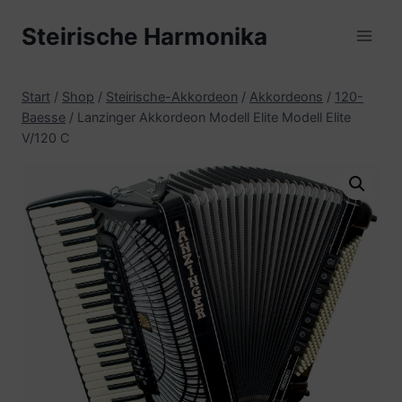
Zum
Steirische Harmonika
Inhalt
springen
Start
/
Shop
/
Steirische-Akkordeon
/
Akkordeons
/
120-
Baesse
/
Lanzinger Akkordeon Modell Elite Modell Elite
V/120 C