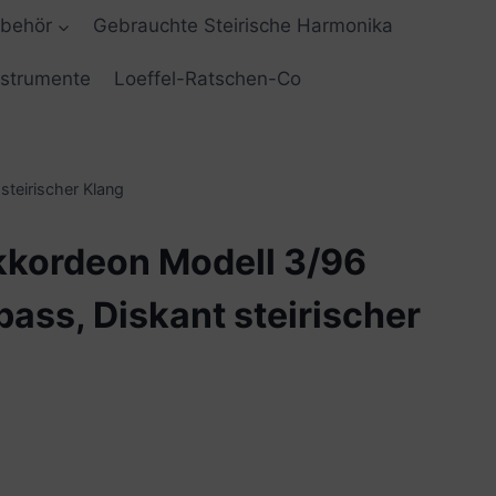
ubehör
Gebrauchte Steirische Harmonika
nstrumente
Loeffel-Ratschen-Co
teirischer Klang
kkordeon Modell 3/96
ass, Diskant steirischer