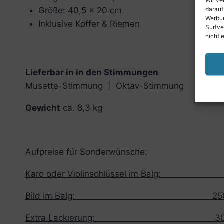
darauf
Größe: 40,5 x 20 cm
Werbun
Inklusive Koffer & Riemen
Surfve
nicht 
Lieferbar in in den Stimmungen
Musette-Stimmung | Oktav-Stimmung
Gewicht
ca. 8,3 kg
Aufpreise für Sonderwünsche:
Karo oder Violinschlüssel im Balg: 1
Bild im Balg: 250,0
Extra Lackierung: 300,