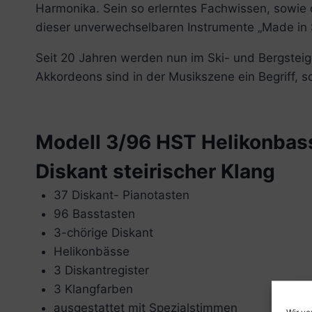
Harmonika. Sein so erlerntes Fachwissen, sowie d
dieser unverwechselbaren Instrumente „Made in Sü
Seit 20 Jahren werden nun im Ski- und Bergsteig
Akkordeons sind in der Musikszene ein Begriff,
Modell 3/96 HST Helikonbas
Diskant steirischer Klang
37 Diskant- Pianotasten
96 Basstasten
3-chörige Diskant
Helikonbässe
3 Diskantregister
3 Klangfarben
ausgestattet mit Spezialstimmen
Wir ve