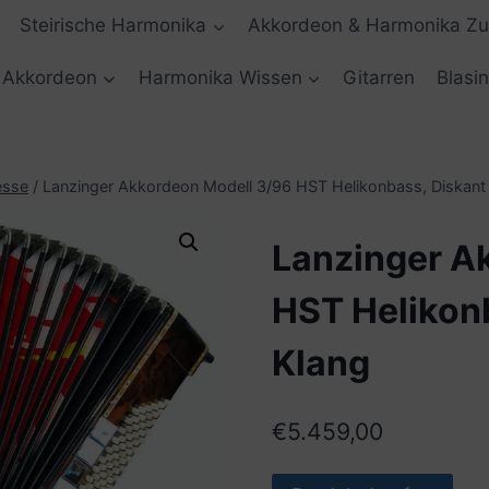
Steirische Harmonika
Akkordeon & Harmonika Z
Akkordeon
Harmonika Wissen
Gitarren
Blasi
esse
/
Lanzinger Akkordeon Modell 3/96 HST Helikonbass, Diskant s
Lanzinger A
HST Helikonb
Klang
€
5.459,00