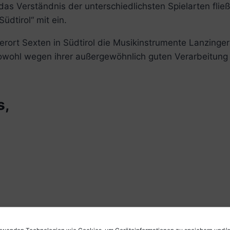
as Verständnis der unterschiedlichsten Spielarten flie
dtirol“ mit ein.
erort Sexten in Südtirol die Musikinstrumente Lanzinge
 sowohl wegen ihrer außergewöhnlich guten Verarbeitun
s,
rwenden Technologien wie Cookies, um Geräteinformationen zu speichern und/