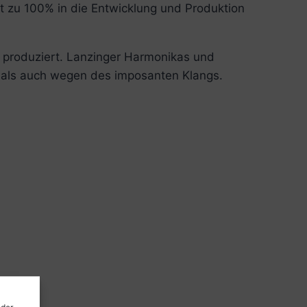
ßt zu 100% in die Entwicklung und Produktion
r produziert. Lanzinger Harmonikas und
g als auch wegen des imposanten Klangs.
oder