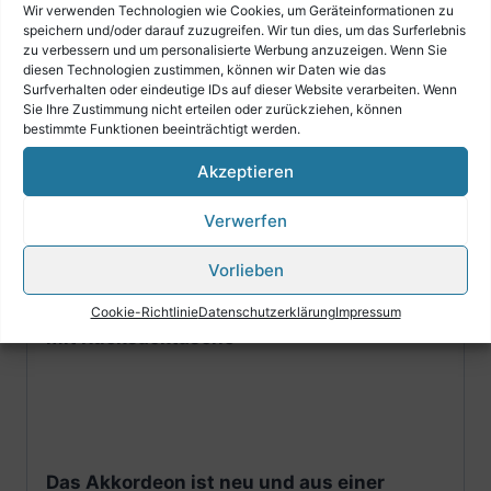
4-chörig im Bass
Wir verwenden Technologien wie Cookies, um Geräteinformationen zu
speichern und/oder darauf zuzugreifen. Wir tun dies, um das Surferlebnis
72 Bässe
zu verbessern und um personalisierte Werbung anzuzeigen. Wenn Sie
diesen Technologien zustimmen, können wir Daten wie das
Surfverhalten oder eindeutige IDs auf dieser Website verarbeiten. Wenn
34 Tasten
Sie Ihre Zustimmung nicht erteilen oder zurückziehen, können
bestimmte Funktionen beeinträchtigt werden.
5 Diskantregister
Akzeptieren
2 Bassregister
Verwerfen
Größe: 39 x 18,5 cm
Vorlieben
Gewicht: 7,4 kg
Cookie-Richtlinie
Datenschutzerklärung
Impressum
mit Rucksacktasche
Das Akkordeon ist neu und aus einer