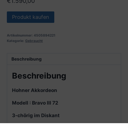
€
1.590,00
Produkt kaufen
Artikelnummer:
4505894221
Kategorie:
Gebraucht
Beschreibung
Beschreibung
Hohner Akkordeon
Modell : Bravo III 72
3-chörig im Diskant