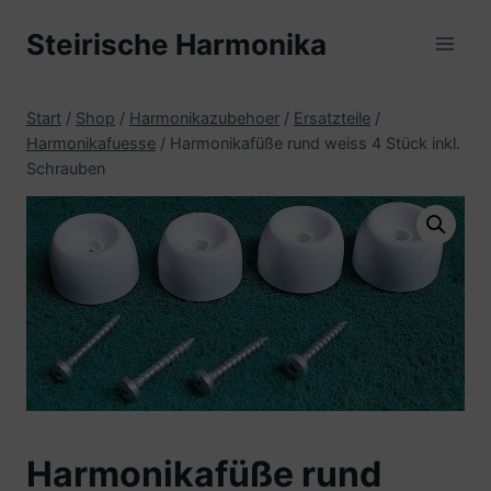
Zum
Steirische Harmonika
Inhalt
springen
Start
/
Shop
/
Harmonikazubehoer
/
Ersatzteile
/
Harmonikafuesse
/
Harmonikafüße rund weiss 4 Stück inkl.
Schrauben
Harmonikafüße rund