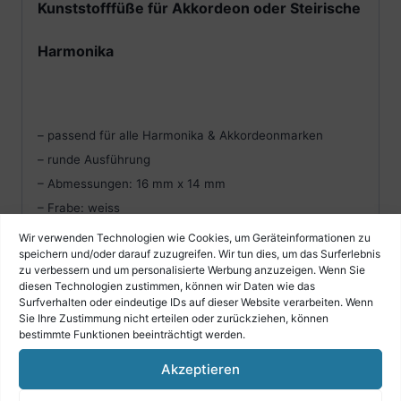
Kunststofffüße für Akkordeon oder Steirische
Harmonika
– passend für alle Harmonika & Akkordeonmarken
– runde Ausführung
– Abmessungen: 16 mm x 14 mm
– Frabe: weiss
– Material: Kunststoff
Wir verwenden Technologien wie Cookies, um Geräteinformationen zu
speichern und/oder darauf zuzugreifen. Wir tun dies, um das Surferlebnis
– 4 Stück inklusive Schrauben
zu verbessern und um personalisierte Werbung anzuzeigen. Wenn Sie
diesen Technologien zustimmen, können wir Daten wie das
Surfverhalten oder eindeutige IDs auf dieser Website verarbeiten. Wenn
Sie Ihre Zustimmung nicht erteilen oder zurückziehen, können
bestimmte Funktionen beeinträchtigt werden.
Akzeptieren