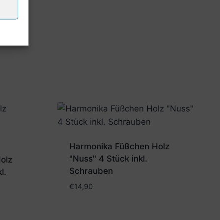
Harmonika Füßchen Holz
"Nuss" 4 Stück inkl.
olz
Schrauben
l.
€
14,90