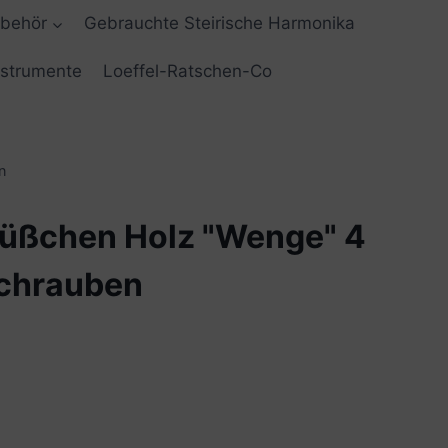
ubehör
Gebrauchte Steirische Harmonika
nstrumente
Loeffel-Ratschen-Co
n
üßchen Holz "Wenge" 4
Schrauben