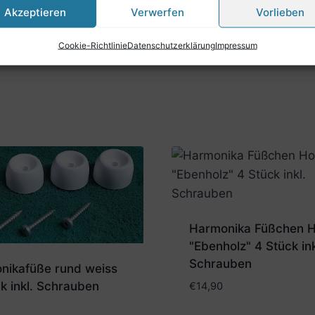
Akzeptieren
Verwerfen
Vorlieben
Cookie-Richtlinie
Datenschutzerklärung
Impressum
Harmonika Füßchen H
"Ebenholz" 4 Stück ink
Schrauben
nikafüße rund weiss
k inkl. Schrauben
€
14,90