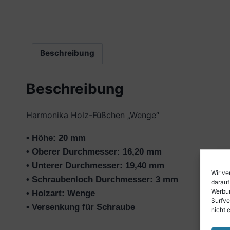
Beschreibung
Beschreibung
Harmonika Holz-Füßchen „Wenge“
• Höhe: 20 mm
• Oberer Durchmesser: 16,20 mm
• Unterer Durchmesser: 19,40 mm
Wir ve
• Schraubenloch Durchmesser: 3 mm
darauf
Werbun
• Holzart: Wenge
Surfve
• Versenkung für Schraube
nicht 