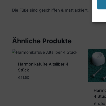
Die Füße sind geschliffen & mattlackiert.
Ähnliche Produkte
Harmonikafüße Altsilber 4
Stück
€
21,50
Harmo
4 Stüc
€
14,90