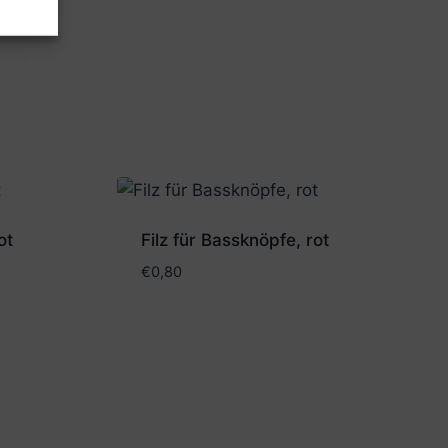
ot
Filz für Bassknöpfe, rot
€
0,80