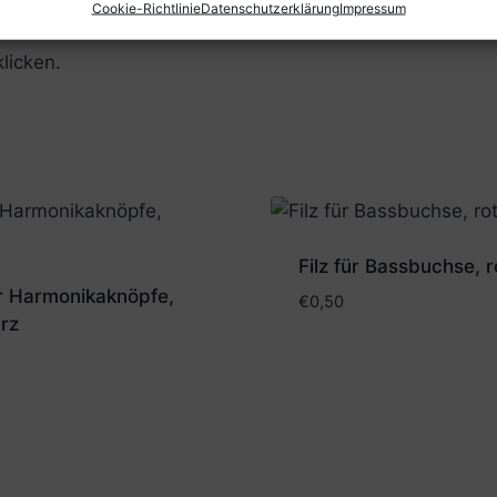
Cookie-Richtlinie
Datenschutzerklärung
Impressum
licken.
Filz für Bassbuchse, r
ür Harmonikaknöpfe,
€
0,50
rz