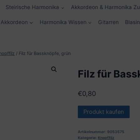
Steirische Harmonika
Akkordeon & Harmonika Z
Akkordeon
Harmonika Wissen
Gitarren
Blasi
nopffilz
/
Filz für Bassknöpfe, grün
Filz für Bas
€
0,80
Produkt kaufen
Artikelnummer:
9053575
Kategorie:
Knopffilz