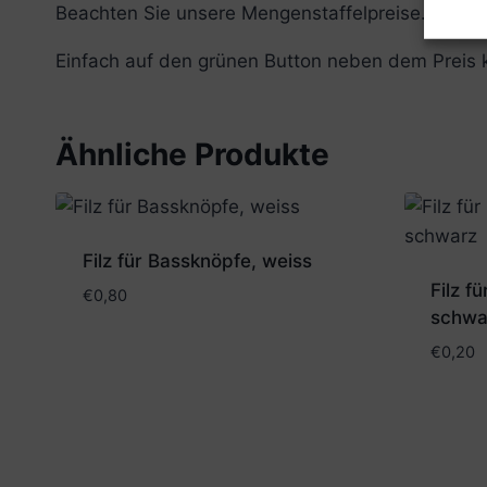
Beachten Sie unsere Mengenstaffelpreise.
Einfach auf den grünen Button neben dem Preis k
Ähnliche Produkte
Filz für Bassknöpfe, weiss
Filz f
€
0,80
schwa
€
0,20