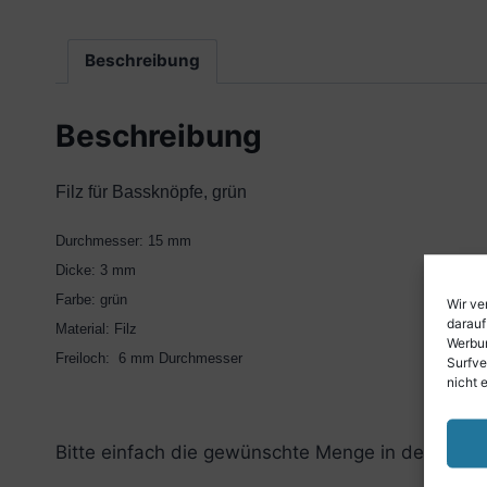
Beschreibung
Beschreibung
Filz für Bassknöpfe, grün
Durchmesser: 15 mm
Dicke: 3 mm
Farbe: grün
Wir ve
darauf
Material: Filz
Werbun
Freiloch: 6 mm Durchmesser
Surfve
nicht 
Bitte einfach die gewünschte Menge in den Ware