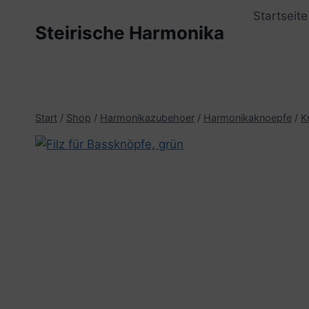
Zum
Startseite
Inhalt
Steirische Harmonika
springen
Start
/
Shop
/
Harmonikazubehoer
/
Harmonikaknoepfe
/
K