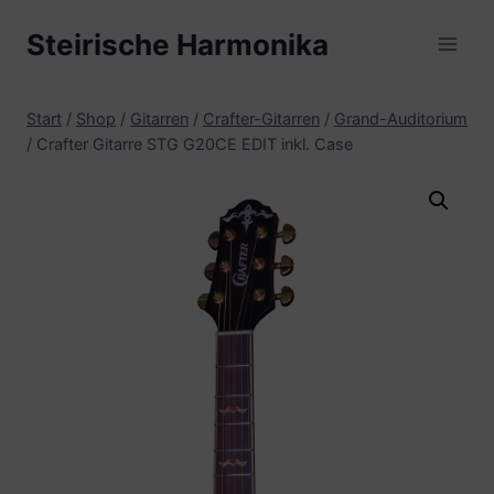
Zum
Steirische Harmonika
Inhalt
springen
Start
/
Shop
/
Gitarren
/
Crafter-Gitarren
/
Grand-Auditorium
/
Crafter Gitarre STG G20CE EDIT inkl. Case