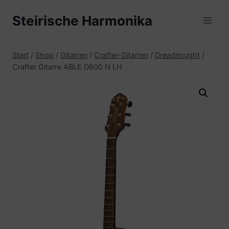
Zum
Steirische Harmonika
Inhalt
springen
Start
/
Shop
/
Gitarren
/
Crafter-Gitarren
/
Dreadnought
/
Crafter Gitarre ABLE D600 N LH