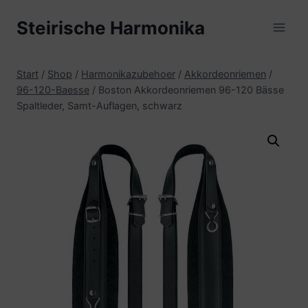
Zum
Steirische Harmonika
Inhalt
springen
Start
/
Shop
/
Harmonikazubehoer
/
Akkordeonriemen
/
96-120-Baesse
/
Boston Akkordeonriemen 96-120 Bässe
Spaltleder, Samt-Auflagen, schwarz