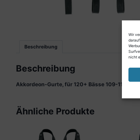
Wir ve
darauf
Werbun
Beschreibung
Surfve
nicht 
Beschreibung
Akkordeon-Gurte, für 120+ Bässe 109-114 x 8,0
Ähnliche Produkte