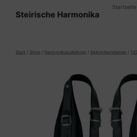
Zum
Startseite
Inhalt
Steirische Harmonika
springen
Start
/
Shop
/
Harmonikazubehoer
/
Akkordeonriemen
/
12