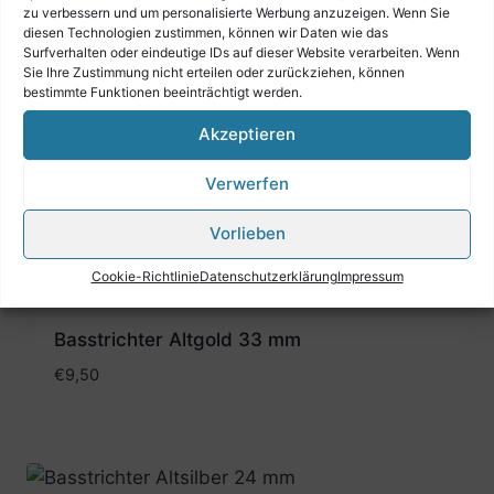
zu verbessern und um personalisierte Werbung anzuzeigen. Wenn Sie
Ähnliche Produkte
diesen Technologien zustimmen, können wir Daten wie das
Surfverhalten oder eindeutige IDs auf dieser Website verarbeiten. Wenn
Sie Ihre Zustimmung nicht erteilen oder zurückziehen, können
bestimmte Funktionen beeinträchtigt werden.
Akzeptieren
Basstrichter Altsilber 33 mm
€
9,50
Verwerfen
Vorlieben
Cookie-Richtlinie
Datenschutzerklärung
Impressum
Basstrichter Altgold 33 mm
€
9,50