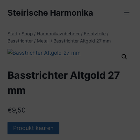
Zum
Steirische Harmonika
Inhalt
springen
Start
/
Shop
/
Harmonikazubehoer
/
Ersatzteile
/
Basstrichter
/
Metall
/
Basstrichter Altgold 27 mm
Basstrichter Altgold 27
mm
€
9,50
Produkt kaufen