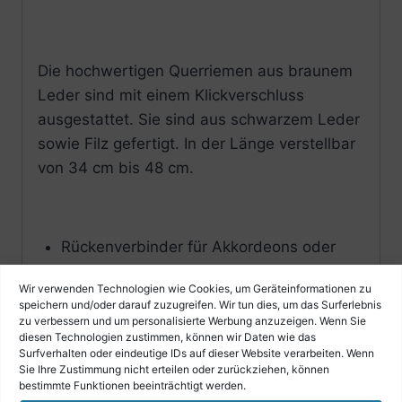
Die hochwertigen Querriemen aus braunem
Leder sind mit einem Klickverschluss
ausgestattet. Sie sind aus schwarzem Leder
sowie Filz gefertigt. In der Länge verstellbar
von 34 cm bis 48 cm.
Rückenverbinder für Akkordeons oder
Harmonikas
Wir verwenden Technologien wie Cookies, um Geräteinformationen zu
mit Klickverschluss
speichern und/oder darauf zuzugreifen. Wir tun dies, um das Surferlebnis
aus braunem Leder gefertigt
zu verbessern und um personalisierte Werbung anzuzeigen. Wenn Sie
diesen Technologien zustimmen, können wir Daten wie das
rote Filzpolsterung
Surfverhalten oder eindeutige IDs auf dieser Website verarbeiten. Wenn
braune Lederausführung
Sie Ihre Zustimmung nicht erteilen oder zurückziehen, können
bestimmte Funktionen beeinträchtigt werden.
in der Länge verstellbar von 34 bis 48 cm