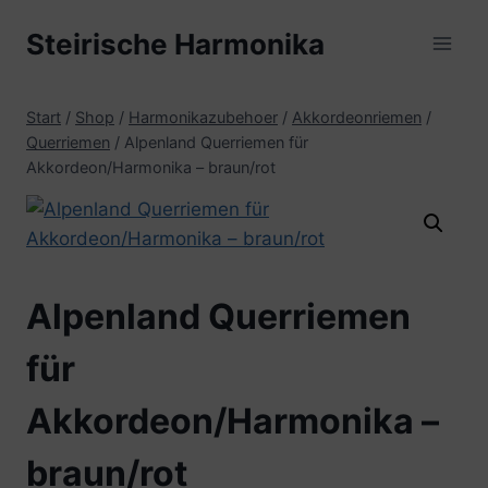
Zum
Steirische Harmonika
Inhalt
springen
Start
/
Shop
/
Harmonikazubehoer
/
Akkordeonriemen
/
Querriemen
/
Alpenland Querriemen für
Akkordeon/Harmonika – braun/rot
Alpenland Querriemen
für
Akkordeon/Harmonika –
braun/rot