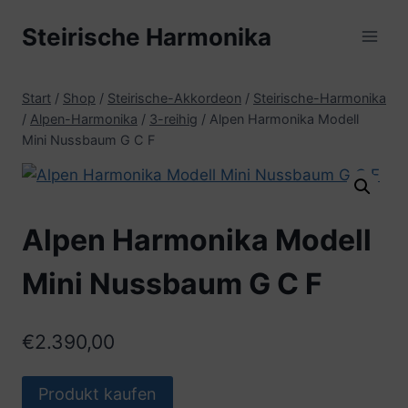
Zum
Steirische Harmonika
Inhalt
springen
Start
/
Shop
/
Steirische-Akkordeon
/
Steirische-Harmonika
/
Alpen-Harmonika
/
3-reihig
/
Alpen Harmonika Modell
Mini Nussbaum G C F
Alpen Harmonika Modell
Mini Nussbaum G C F
€
2.390,00
Produkt kaufen