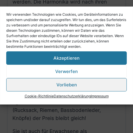
werden. Die Harmonika wird nach ihren
Vorstellungen
ohne Aufpreis geliefert.
Wir verwenden Technologien wie Cookies, um Geräteinformationen zu
speichern und/oder darauf zuzugreifen. Wir tun dies, um das Surferlebnis
Die verschiedenen Rucksäcke, Riemen,
zu verbessern und um personalisierte Werbung anzuzeigen. Wenn Sie
Bassbodenleder sowie Knöpfe finden Sie
diesen Technologien zustimmen, können wir Daten wie das
Surfverhalten oder eindeutige IDs auf dieser Website verarbeiten. Wenn
unter unseren Angeboten.
Sie Ihre Zustimmung nicht erteilen oder zurückziehen, können
bestimmte Funktionen beeinträchtigt werden.
Unsere Alpen Harmonika´s bieten das beste
Akzeptieren
Preisleistungsverhältnis auf dem gesamten
Markt!
Verwerfen
Wir bieten hochwertige All-Inklusive
Vorlieben
Harmonika´s mit besonderem Zubehör .
Cookie-Richtlinie
Datenschutzerklärung
Impressum
Egal welches Zubehör Sie auch wählen,
(Rucksack, Riemen, Bassbodenleder,
Knöpfe) der Preis bleibt gleich!
Sie ist auch für Erwachsene als