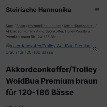
Zum
Steirische Harmonika
Inhalt
springen
Start
/
Shop
/
Harmonikazubehoer
/
Koffer-Rucksaecke
/
Akkordeonkoffer
/
Akkordeonkoffer/Trolley WoidBua
Premium braun für 120-186 Bässe
Akkordeonkoffer/Trolley
WoidBua Premium braun
für 120-186 Bässe