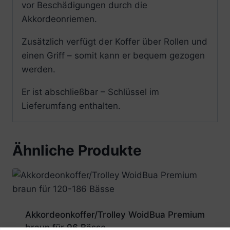
vor Beschädigungen durch die
Akkordeonriemen.
Zusätzlich verfügt der Koffer über Rollen und
einen Griff – somit kann er bequem gezogen
werden.
Er ist abschließbar – Schlüssel im
Lieferumfang enthalten.
Ähnliche Produkte
Akkordeonkoffer/Trolley WoidBua Premium
braun für 96 Bässe