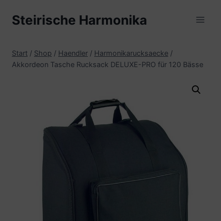
Zum
Steirische Harmonika
Inhalt
springen
Start
/
Shop
/
Haendler
/
Harmonikarucksaecke
/
Akkordeon Tasche Rucksack DELUXE-PRO für 120 Bässe