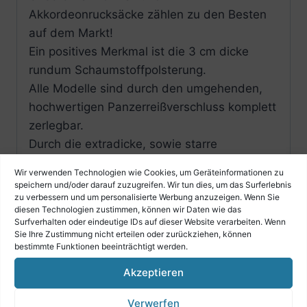
Akkordeonrucksäcke zählen zu den Besten
auf dem Markt!
Ein positives Merkmal ist die 3 cm dicke
rundum Schaumstoffpolsterung.
Alle Modelle sind durch den umgehenden,
hochwertigen Panzerreißverschluss komplett
zerlegbar.
Durch die extradicke, sowie starre
Polsterung steht der Rucksack auch ohne
Wir verwenden Technologien wie Cookies, um Geräteinformationen zu
des in sich befindlichen Instrumentes..
speichern und/oder darauf zuzugreifen. Wir tun dies, um das Surferlebnis
zu verbessern und um personalisierte Werbung anzuzeigen. Wenn Sie
Der Rucksack verfügt über zwei gut
diesen Technologien zustimmen, können wir Daten wie das
gepolsterte, verstellbare Rucksackgurte
Surfverhalten oder eindeutige IDs auf dieser Website verarbeiten. Wenn
Sie Ihre Zustimmung nicht erteilen oder zurückziehen, können
sowie einem Tragegriff aus Leder.
bestimmte Funktionen beeinträchtigt werden.
Die an der Frontseite befindliche
Akzeptieren
Zubehörtasche ist bestens für die
Aufbewahrung von Noten geeignet.
Verwerfen