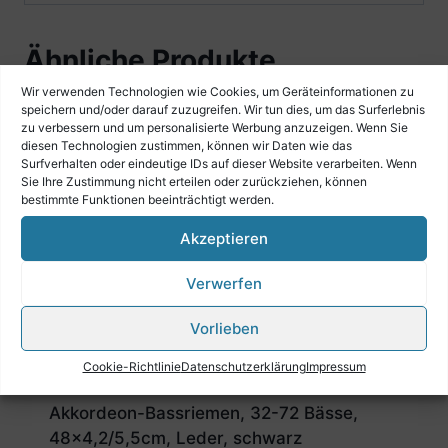
Ähnliche Produkte
Wir verwenden Technologien wie Cookies, um Geräteinformationen zu
speichern und/oder darauf zuzugreifen. Wir tun dies, um das Surferlebnis
zu verbessern und um personalisierte Werbung anzuzeigen. Wenn Sie
diesen Technologien zustimmen, können wir Daten wie das
Surfverhalten oder eindeutige IDs auf dieser Website verarbeiten. Wenn
Sie Ihre Zustimmung nicht erteilen oder zurückziehen, können
Akkordeon-Bassriemen, 72-120 Bässe,
bestimmte Funktionen beeinträchtigt werden.
55×4,2/6,0cm, Leder, schwarz
Akzeptieren
€
39,90
Verwerfen
Vorlieben
Cookie-Richtlinie
Datenschutzerklärung
Impressum
Akkordeon-Bassriemen, 32-72 Bässe,
48×4,2/5,5cm, Leder, schwarz