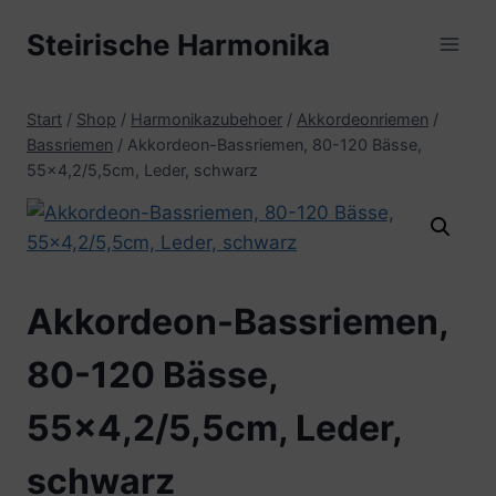
Zum
Steirische Harmonika
Inhalt
springen
Start
/
Shop
/
Harmonikazubehoer
/
Akkordeonriemen
/
Bassriemen
/
Akkordeon-Bassriemen, 80-120 Bässe,
55×4,2/5,5cm, Leder, schwarz
Akkordeon-Bassriemen,
80-120 Bässe,
55×4,2/5,5cm, Leder,
schwarz