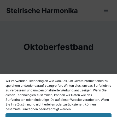
Zum
Steirische Harmonika
Inhalt
springen
Oktoberfestband
Wir verwenden Technologien wie Cookies, um Geräteinformationen zu
Das Gesuchte konnte leider nicht gefunden
speichern und/oder darauf zuzugreifen. Wir tun dies, um das Surferlebnis
zu verbessern und um personalisierte Werbung anzuzeigen. Wenn Sie
werden. Vielleicht hilft die Suchfunktion.
diesen Technologien zustimmen, können wir Daten wie das
Surfverhalten oder eindeutige IDs auf dieser Website verarbeiten. Wenn
Suchen
Sie Ihre Zustimmung nicht erteilen oder zurückziehen, können
bestimmte Funktionen beeinträchtigt werden.
nach: