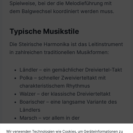
Spielweise, bei der die Melodieführung mit
dem Balgwechsel koordiniert werden muss.
Typische Musikstile
Die Steirische Harmonika ist das Leitinstrument
in zahlreichen traditionellen Musikformen:
Ländler – ein gemächlicher Dreiviertel-Takt
Polka – schneller Zweivierteltakt mit
charakteristischem Rhythmus
Walzer – der klassische Dreivierteltakt
Boarischer – eine langsame Variante des
Ländlers
Marsch – vor allem in der
Blasmusiktradition
Wir verwenden Technologien wie Cookies, um Geräteinformationen zu