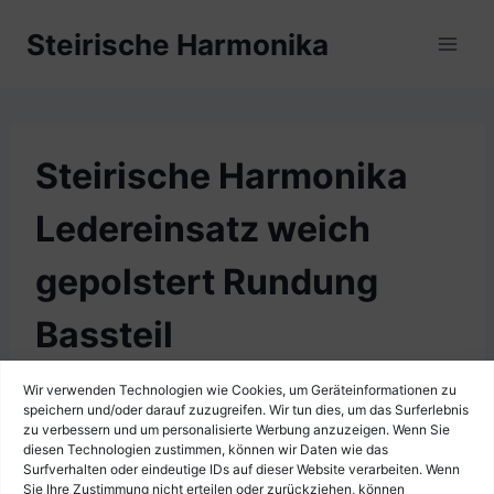
Zum
Steirische Harmonika
Inhalt
springen
Steirische Harmonika
Ledereinsatz weich
gepolstert Rundung
Bassteil
Wir verwenden Technologien wie Cookies, um Geräteinformationen zu
speichern und/oder darauf zuzugreifen. Wir tun dies, um das Surferlebnis
zu verbessern und um personalisierte Werbung anzuzeigen. Wenn Sie
diesen Technologien zustimmen, können wir Daten wie das
Surfverhalten oder eindeutige IDs auf dieser Website verarbeiten. Wenn
Sie Ihre Zustimmung nicht erteilen oder zurückziehen, können